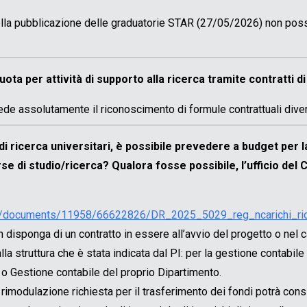
ella pubblicazione delle graduatorie STAR (27/05/2026) non posso
uota per attività di supporto alla ricerca tramite contratti 
vede assolutamente il riconoscimento di formule contrattuali div
di ricerca universitari, è possibile prevedere a budget per 
e di studio/ricerca? Qualora fosse possibile, l’ufficio del 
.it/documents/11958/66622826/DR_2025_5029_reg_ncarichi_ric
on disponga di un contratto in essere all’avvio del progetto o nel
a struttura che è stata indicata dal PI: per la gestione contabile 
rca o Gestione contabile del proprio Dipartimento.
 rimodulazione richiesta per il trasferimento dei fondi potrà consi